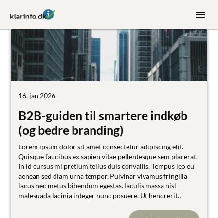
16. jan 2026
B2B-guiden til smartere indkøb
(og bedre branding)
Lorem ipsum dolor sit amet consectetur adipiscing elit.
Quisque faucibus ex sapien vitae pellentesque sem placerat.
In id cursus mi pretium tellus duis convallis. Tempus leo eu
aenean sed diam urna tempor. Pulvinar vivamus fringilla
lacus nec metus bibendum egestas. Iaculis massa nisl
malesuada lacinia integer nunc posuere. Ut hendrerit
semper vel class aptent taciti sociosqu. Ad litora torquent
per conubia nostra inceptos himenaeos.