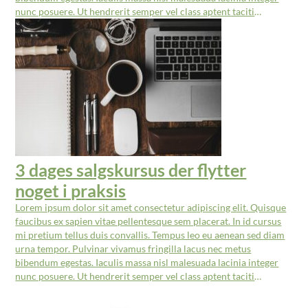
nunc posuere. Ut hendrerit semper vel class aptent taciti
sociosqu. Ad litora torquent per conubia nostra inceptos
himenaeos.
3 dages salgskursus der flytter
noget i praksis
Lorem ipsum dolor sit amet consectetur adipiscing elit. Quisque
faucibus ex sapien vitae pellentesque sem placerat. In id cursus
mi pretium tellus duis convallis. Tempus leo eu aenean sed diam
urna tempor. Pulvinar vivamus fringilla lacus nec metus
bibendum egestas. Iaculis massa nisl malesuada lacinia integer
nunc posuere. Ut hendrerit semper vel class aptent taciti
sociosqu. Ad litora torquent per conubia nostra inceptos
himenaeos.