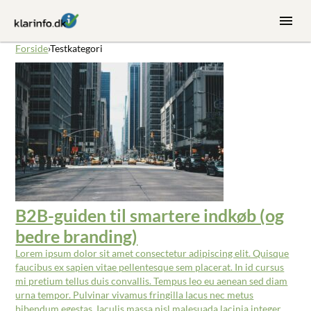
Forside
›
Testkategori
B2B-guiden til smartere indkøb (og
bedre branding)
Lorem ipsum dolor sit amet consectetur adipiscing elit. Quisque
faucibus ex sapien vitae pellentesque sem placerat. In id cursus
mi pretium tellus duis convallis. Tempus leo eu aenean sed diam
urna tempor. Pulvinar vivamus fringilla lacus nec metus
bibendum egestas. Iaculis massa nisl malesuada lacinia integer